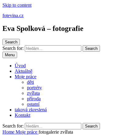
Skip to content
fotevina.cz
Eva Spolková – fotografie
Search
Search for:
Search
Menu
Úvod
Aktuálně
Moje práce
děti
portréty
zvířata
příroda
ostatní
taková zkreslená
Kontakt
Search for:
Search
Home
Moje práce
fotogalerie zvířata