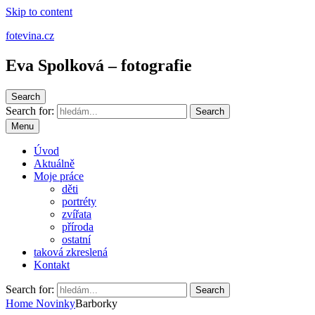
Skip to content
fotevina.cz
Eva Spolková – fotografie
Search
Search for:
Search
Menu
Úvod
Aktuálně
Moje práce
děti
portréty
zvířata
příroda
ostatní
taková zkreslená
Kontakt
Search for:
Search
Home
Novinky
Barborky