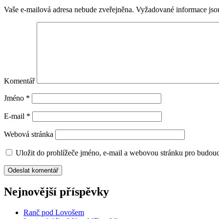
Vaše e-mailová adresa nebude zveřejněna.
Vyžadované informace js
Komentář
Jméno
*
E-mail
*
Webová stránka
Uložit do prohlížeče jméno, e-mail a webovou stránku pro budou
Nejnovější příspěvky
Ranč pod Lovošem