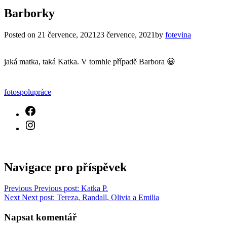
Barborky
Posted on
21 července, 2021
23 července, 2021
by
fotevina
jaká matka, taká Katka. V tomhle případě Barbora 😀
fotospolupráce
Navigace pro příspěvek
Previous
Previous post:
Katka P.
Next
Next post:
Tereza, Randall, Olivia a Emilia
Napsat komentář