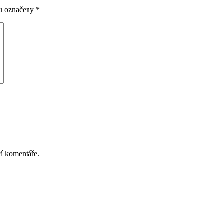
ou označeny
*
cí komentáře.