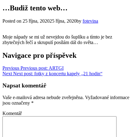
…Budiž tento web…
Posted on
25 října, 2020
25 října, 2020
by
fotevina
Moje nápady se mi už nevejdou do šuplíku a tímto je bez
zbytečných řečí a skrupulí posílám dál do světa…
Navigace pro příspěvek
Previous
Previous post:
ARTGI
Next
Next post:
fotky z koncertu kapely „21 hodin“
Napsat komentář
Vaše e-mailová adresa nebude zveřejněna.
Vyžadované informace
jsou označeny
*
Komentář