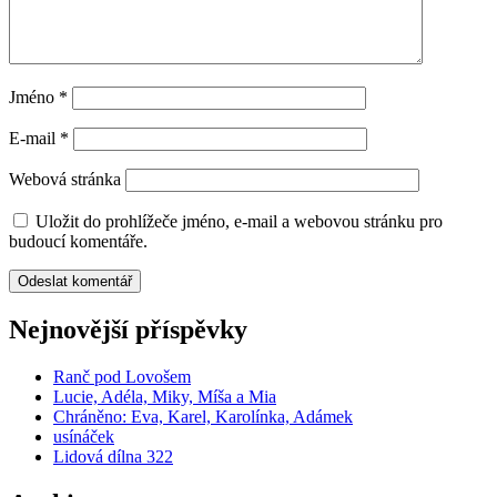
Jméno
*
E-mail
*
Webová stránka
Uložit do prohlížeče jméno, e-mail a webovou stránku pro
budoucí komentáře.
Nejnovější příspěvky
Ranč pod Lovošem
Lucie, Adéla, Miky, Míša a Mia
Chráněno: Eva, Karel, Karolínka, Adámek
usínáček
Lidová dílna 322