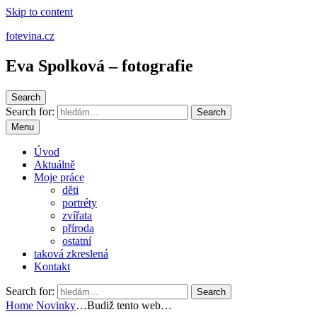
Skip to content
fotevina.cz
Eva Spolková – fotografie
Search
Search for:
Search
Menu
Úvod
Aktuálně
Moje práce
děti
portréty
zvířata
příroda
ostatní
taková zkreslená
Kontakt
Search for:
Search
Home
Novinky
…Budiž tento web…